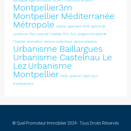
abordable
logement social
loi SRU
marchand de biens
Montpellier3m
Montpellier Méditerranée
Métropole
notaire
paiement VEFA
permis de
construire
Plan Local de l'Habitat
PLH
PLU
programme local de
l'habitat
promoteur
recours contentieux
recours gracieux
Urbanisme Baillargues
Urbanisme Castelnau Le
Lez
Urbanisme
Montpellier
VEFA
vente en l'état futur
d'achèvement
© Quel Promoteur Immobilier 2024 - Tous Droits Réservés